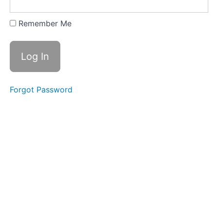
pot
draaien
Remember Me
De
pot
draaien
(video)
Forgot Password
Het
deksel
draaien
Het
deksel
draaien
(video)
De
pot