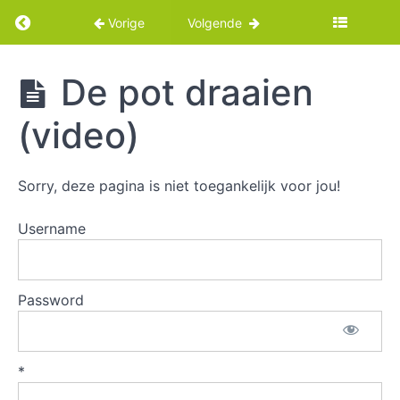
Return to cursus: Snoeppot met deksel draaie
Vorige
Volgende
Snoeppot
De pot draaien
met
deksel
(video)
draaien
Sorry, deze pagina is niet toegankelijk voor jou!
Intro
Username
Intro
(video)
Password
Technische
fiche en
afmetingen
*
De