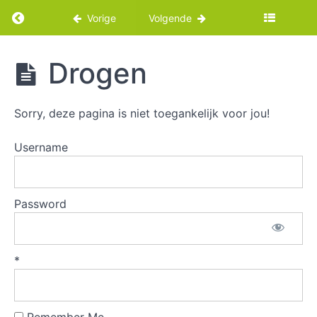
Return to cursus: Borden maken met kleiplate
Vorige
Volgende
Borden
Drogen
maken
met
kleiplaten
Sorry, deze pagina is niet toegankelijk voor jou!
Username
Intro
Benodigdheden
Password
Borden
maken
*
met
kleirolletjes
Borden