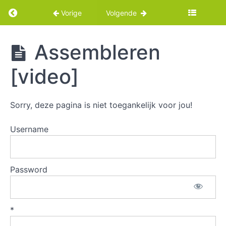
Return to cursus: Een ovenschotel maken met 
Vorige
Volgende
Een
Assembleren
ovenschotel
maken met
[video]
kleiplaten
Sorry, deze pagina is niet toegankelijk voor jou!
Intro
Username
Benodigdheden
Klei
Password
uitrollen
en
voorbereiden
*
Het