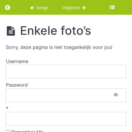
Return to cursus: Kruidenpot met deksel draa
Vorige
Volgende
Kruidenpot
Enkele foto’s
met deksel
draaien
Sorry, deze pagina is niet toegankelijk voor jou!
Intro
Username
Intro
(Video)
Password
Benodigdheden
*
Benodigdheden
(video)