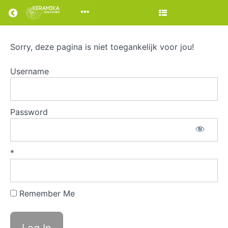
Return to all cursussen
Sorry, deze pagina is niet toegankelijk voor jou!
Snoeppot
met
Username
deksel
draaien
Password
*
Cursusoverzicht
Support
Remember Me
Problemen
met