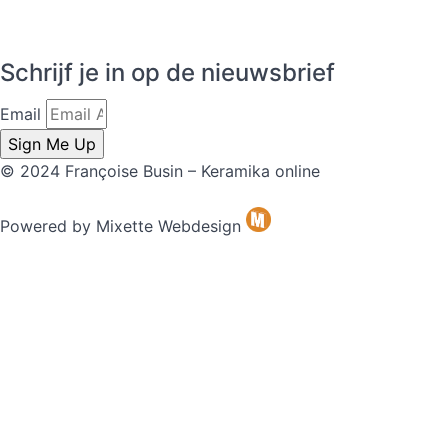
Een ovenschotel maken met kleiplaten
Snoeppot met
deksel draaien
Kruidenpot met deksel draaien
Schrijf je in op de nieuwsbrief
Email
Sign Me Up
© 2024 Françoise Busin – Keramika online
Powered by Mixette Webdesign