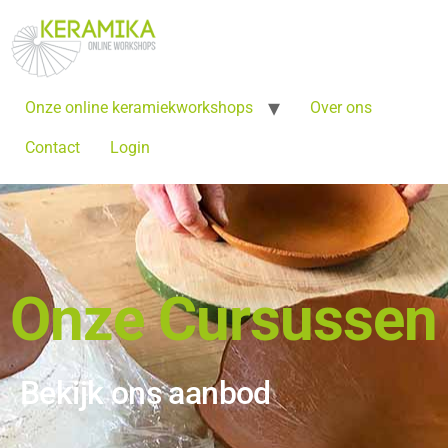
Onze online keramiekworkshops
Over ons
Contact
Login
Onze Cursussen
Bekijk ons aanbod