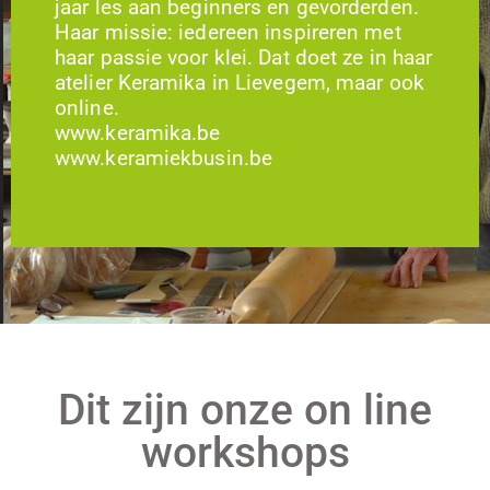
jaar les aan beginners en gevorderden.
Haar missie: iedereen inspireren met
haar passie voor klei. Dat doet ze in haar
atelier Keramika in Lievegem, maar ook
online.
www.keramika.be
www.keramiekbusin.be
Dit zijn onze on line
workshops