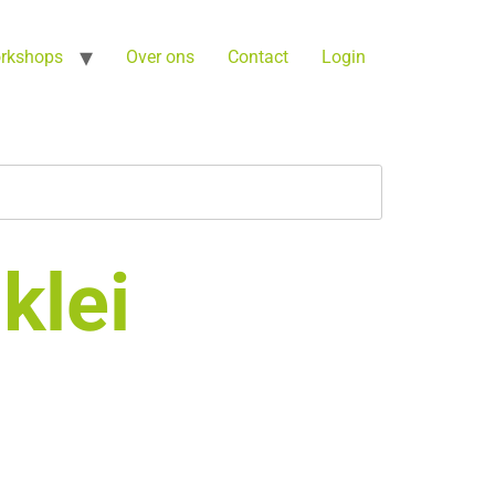
orkshops
Over ons
Contact
Login
klei