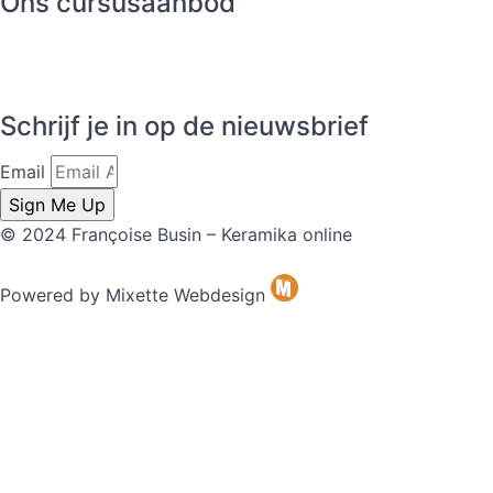
Ons cursusaanbod
Borden maken met kleiplaten
Een ovenschotel maken met kleiplaten
Snoeppot met
deksel draaien
Kruidenpot met deksel draaien
Schrijf je in op de nieuwsbrief
Email
Sign Me Up
© 2024 Françoise Busin – Keramika online
Powered by Mixette Webdesign