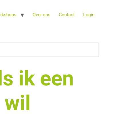
orkshops
Over ons
Contact
Login
ls ik een
 wil