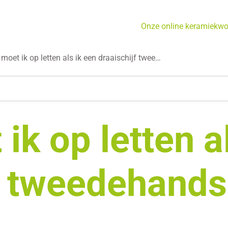
Onze online keramiekw
moet ik op letten als ik een draaischijf twee…
ik op letten a
f tweedehands