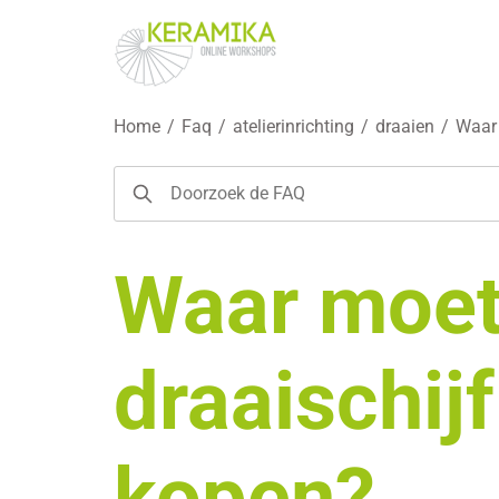
Home
/
Faq
/
atelierinrichting
/
draaien
/
Waar 
Waar moet 
draaischij
kopen?