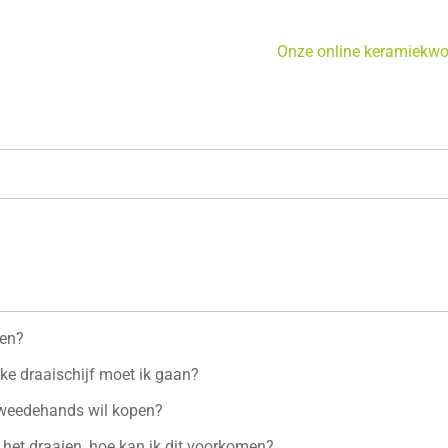
Onze online keramiekw
ien?
lke draaischijf moet ik gaan?
 tweedehands wil kopen?
 het draaien, hoe kan ik dit voorkomen?