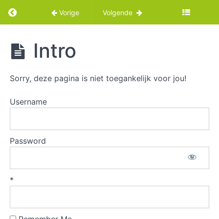
Return to cursus: Borden maken met kleiplate
Vorige
Volgende
Borden
Intro
maken
met
kleiplaten
Sorry, deze pagina is niet toegankelijk voor jou!
Username
Intro
Benodigdheden
Password
Borden
maken
*
met
kleirolletjes
Borden