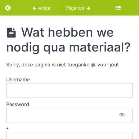
Return to cursus: Borden maken met kleiplate
Vorige
Volgende
Borden
Wat hebben we
maken
met
nodig qua materiaal?
kleiplaten
Sorry, deze pagina is niet toegankelijk voor jou!
Intro
Username
Benodigdheden
Borden
Password
maken
met
kleirolletjes
*
Borden