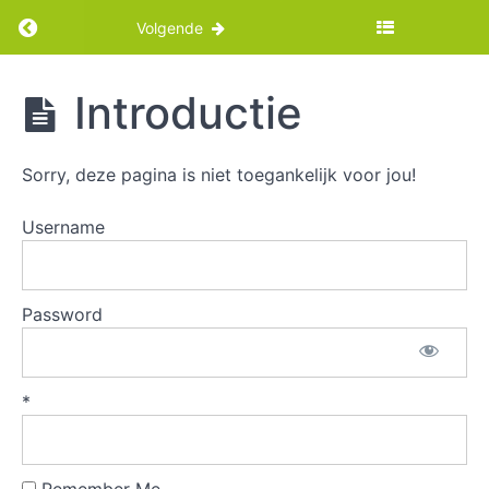
Return to cursus: Borden maken met kleiplate
Volgende
Borden
Introductie
maken
met
kleiplaten
Sorry, deze pagina is niet toegankelijk voor jou!
Username
Intro
Benodigdheden
Password
Borden
maken
*
met
kleirolletjes
Borden