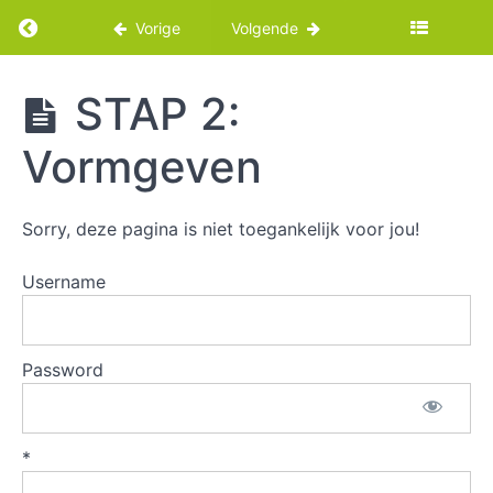
Return to cursus: Borden maken met kleiplate
Vorige
Volgende
Borden
STAP 2:
maken
met
Vormgeven
kleiplaten
Sorry, deze pagina is niet toegankelijk voor jou!
Intro
Username
Benodigdheden
Borden
Password
maken
met
kleirolletjes
*
Borden